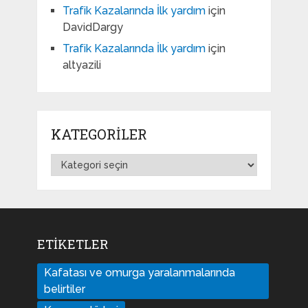
Trafik Kazalarında İlk yardım
için
DavidDargy
Trafik Kazalarında İlk yardım
için
altyazili
KATEGORILER
Kategoriler
ETIKETLER
Kafatası ve omurga yaralanmalarında
belirtiler