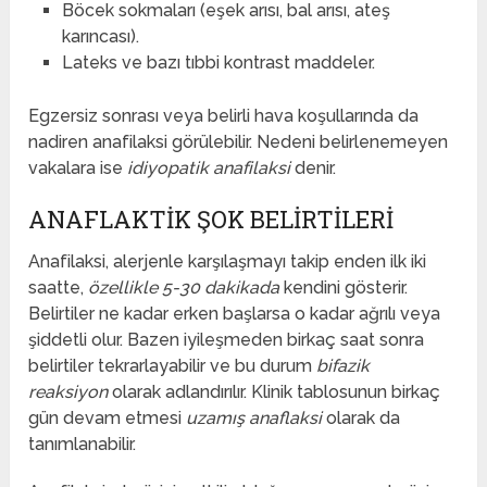
Böcek sokmaları (eşek arısı, bal arısı, ateş
karıncası).
Lateks ve bazı tıbbi kontrast maddeler.
Egzersiz sonrası veya belirli hava koşullarında da
nadiren anafilaksi görülebilir. Nedeni belirlenemeyen
vakalara ise
idiyopatik anafilaksi
denir.
ANAFLAKTIK ŞOK BELIRTILERI
Anafilaksi, alerjenle karşılaşmayı takip enden ilk iki
saatte,
özellikle 5-30 dakikada
kendini gösterir.
Belirtiler ne kadar erken başlarsa o kadar ağrılı veya
şiddetli olur. Bazen iyileşmeden birkaç saat sonra
belirtiler tekrarlayabilir ve bu durum
bifazik
reaksiyon
olarak adlandırılır. Klinik tablosunun birkaç
gün devam etmesi
uzamış anaflaksi
olarak da
tanımlanabilir.