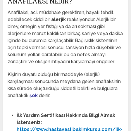
ANAFILAKSI NEDIR?
Anafilaksi, acil müdahale gerektiren, hayatı tehdit
edebilecek ciddi bir
alerjik
reaksiyondur. Alerjik bir
birey, örneğin yer fıstığı ya da arı sokması gibi
alerjenlere maruz kaldıktan birkaç saniye veya dakika
içinde bu durumla karşılaşabilir. Bağışıklık sisteminin
aşırı tepki vermesi sonucu, tansiyon hızla düşebilir ve
solunum yolları daralabilir, bu da nefes almayı
zorlaştırır ve oksijen ihtiyacını karşılamayı engeller.
Kişinin duyarlı olduğu bir maddeyle (alerjik)
karşılaşması sonucunda meydana gelen anaflaksinin
kısa sürede oluşturduğu şiddetli belirti ve bulgulara
anaflaktik
şok
denir.
İlk Yardım Sertifikası Hakkında Bilgi Almak
İsterseniz:
https://www.hastayaslibakimkursu.com/ilk-